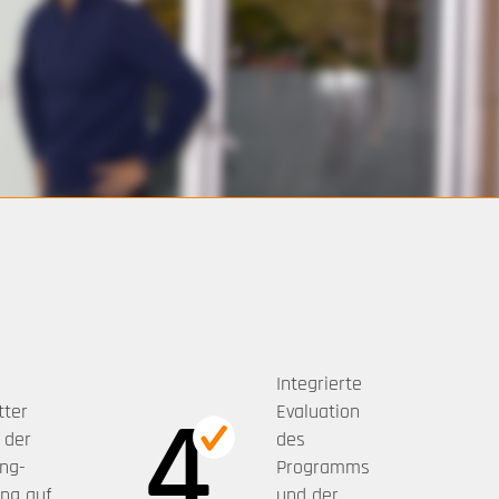
Integrierte
tter
Evaluation
 der
des
ng-
Programms
ng auf
und der