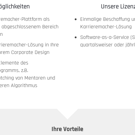
öglichkeiten
Unsere Lizen
remacher-Plattform als
Einmalige Beschaffung u
t abgeschlossenem Bereich
Karrieremacher-Lösung
on
Software-as-a-Service (S
rrieremacher-Lösung in Ihre
quartalsweiser oder jähr
Ihrem Corporate Design
 Elemente des
gramms, z.B.
atching von Mentoren und
eren Algorithmus
Ihre Vorteile