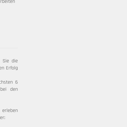
rbeiten
 Sie die
en Erfolg
chsten 6
 bei den
d erleben
er: