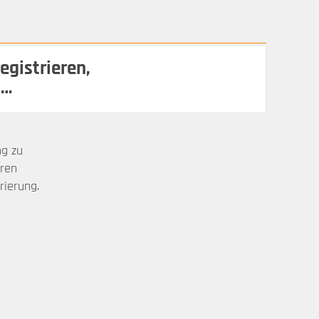
egistrieren,
 …
ng zu
hren
ierung.