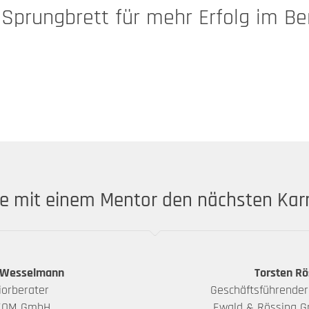
 Sprungbrett für mehr Erfolg im Be
e mit einem Mentor den nächsten Karri
 Wesselmann
Torsten Rö
iorberater
Geschäftsführender
KOM GmbH
Ewald & Rössing G