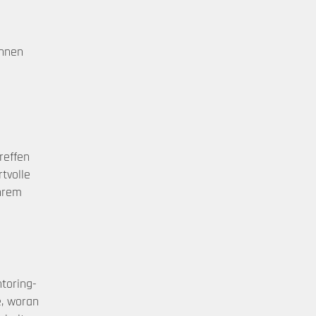
Ihnen
reffen
tvolle
hrem
ntoring-
, woran