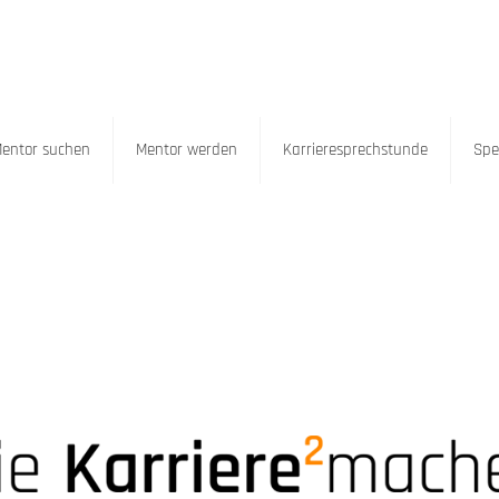
entor suchen
Mentor werden
Karrieresprechstunde
Spe