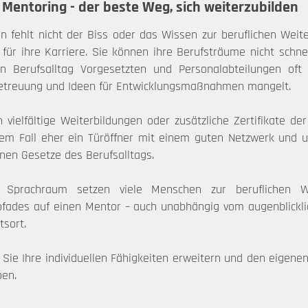
Mentoring - der beste Weg, sich weiterzubilden
fehlt nicht der Biss oder das Wissen zur beruflichen Weit
 für ihre Karriere. Sie können ihre Berufsträume nicht schnel
n Berufsalltag Vorgesetzten und Personalabteilungen oft
 Betreuung und Ideen für Entwicklungsmaßnahmen mangelt.
vielfältige Weiterbildungen oder zusätzliche Zertifikate der 
iesem Fall eher ein Türöffner mit einem guten Netzwerk un
nen Gesetze des Berufsalltags.
n Sprachraum setzen viele Menschen zur beruflichen We
pfades auf einen Mentor – auch unabhängig vom augenblickl
sort.
Sie Ihre individuellen Fähigkeiten erweitern und den eigenen 
ben.