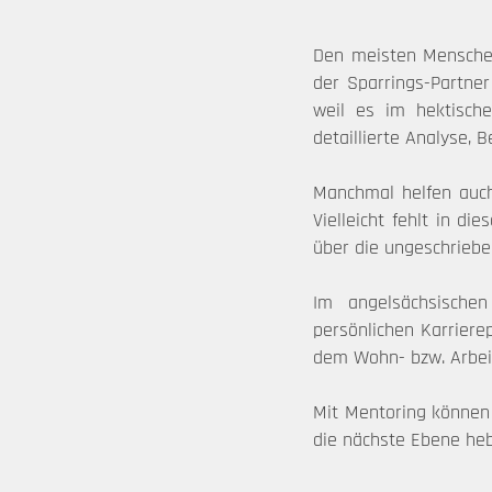
Den meisten Menschen 
der Sparrings-Partner
weil es im hektische
detaillierte Analyse,
Manchmal helfen auch 
Vielleicht fehlt in d
über die ungeschriebe
Im angelsächsische
persönlichen Karriere
dem Wohn- bzw. Arbeit
Mit Mentoring können 
die nächste Ebene he