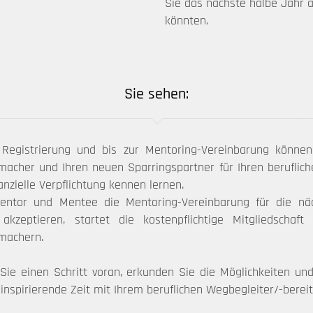
Sie das nächste halbe Jahr a
könnten.
Sie sehen:
 Registrierung und bis zur Mentoring-Vereinbarung können
macher und Ihren neuen Sparringspartner für Ihren beruflich
anzielle Verpflichtung kennen lernen.
ntor und Mentee die Mentoring-Vereinbarung für die nä
akzeptieren, startet die kostenpflichtige Mitgliedschaft
machern.
ie einen Schritt voran, erkunden Sie die Möglichkeiten un
 inspirierende Zeit mit Ihrem beruflichen Wegbegleiter/-bereit