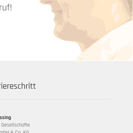
ruf!
ereschritt
ssing
 Gesellschafte
mbH & Co. KG