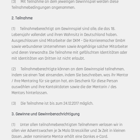
(3) Mit Teilnahme an dem jeweiligen Gewinnspiel werden diese
Teilnahmebedingungen angenommen.
2. Teilnahme
(1) Teilnahmeberechtigt am Gewinnspiel sind alle, die das 18.
Lebensjahr vollendet und ihren Wohnsitz in Deutschland haben.
Ausgeschlossen sind Mitarbeiter der DKM – Die Karrieremacher GmbH
sowie verbundener Unternehmen sowie Angehörige solcher Mitarbeiter
und deren Verwandte. Die Teilnahme mit gefälschten Identitäten oder
mit Identitäten von Dritten ist nicht erlaubt.
(2) Teilnahmeberechtigte können an dem Gewinnspiel teilnehmen,
indem sie einen Text einsenden, indem Sie beschreiben, was ihr Mentor
/ Ihre Mentoring für sie getan hat, ein Geschenk für diese Person
auswählen und ihre Kontaktdaten sowie die der Mentorin / des
Mentors hinterlassen.
(3) Die Teilnahme ist bis zum 24.12.2017 möglich.
3. Gewinne und Gewinnbenachrichtigung
(1) Unter allen teilnahmeberechtigten Teilnehmern verlosen wir in
allen vier Adventswochen je 3x Malo Stresskiller und 3x Zeit in kleinen
Dosen. Jeder nominierte Mentor erhält eine Dankes e-Card.