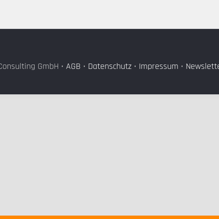
Consulting GmbH •
AGB
•
Datenschutz
•
Impressum
•
Newslett