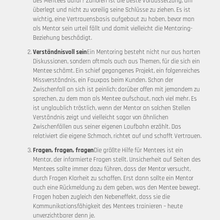
des Mentees dafür? Zuhören ist die beste Voraussetzung, um
überlegt und nicht zu voreilig seine Schlüsse zu ziehen. Es ist
wichtig, eine Vertrauensbasis aufgebaut zu haben, bevor man
als Mentor sein urteil fällt und damit vielleicht die Mentoring-
Beziehung beschädigt.
Verständnisvoll sein
Ein Mentoring besteht nicht nur aus harten
Diskussionen, sondern oftmals auch aus Themen, für die sich ein
Mentee schämt. Ein schief gegangenes Projekt, ein folgenreiches
Missverständnis, ein Fauxpas beim Kunden. Schon der
Zwischenfall an sich ist peinlich; darüber offen mit jemandem zu
sprechen, zu dem man als Mentee aufschaut, noch viel mehr. Es
ist unglaublich tröstlich, wenn der Mentor an solchen Stellen
Verständnis zeigt und vielleicht sogar von ähnlichen
Zwischenfällen aus seiner eigenen Laufbahn erzählt. Das
relativiert die eigene Schmach, richtet auf und schafft Vertrauen.
Fragen, fragen, fragen
Die größte Hilfe für Mentees ist ein
Mentor, der informierte Fragen stellt. Unsicherheit auf Seiten des
Mentees sollte immer dazu führen, dass der Mentor versucht,
durch Fragen Klarheit zu schaffen. Erst dann sollte ein Mentor
auch eine Rückmeldung zu dem geben, was den Mentee bewegt.
Fragen haben zugleich den Nebeneffekt, dass sie die
Kommunikationsfähigkeit des Mentees trainieren – heute
unverzichtbarer denn je.