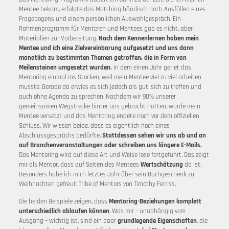
Mentee bekam, erfolgte das Matching händisch nach Ausfüllen eines
Fragebogens und einem persönlichen Auswahlgespräch. Ein
Rahmenprogramm für Mentoren und Mentees gab es nicht, aber
Materialien zur Vorbereitung.
Nach dem Kennenlernen haben mein
Mentee und ich eine Zielvereinbarung aufgesetzt und uns dann
monatlich zu bestimmten Themen getroffen, die in Form von
Meilensteinen umgesetzt wurden.
In dem einen Jahr geriet das
Mentoring einmal ins Stocken, weil mein Mentee viel zu viel arbeiten
musste. Gerade da erwies es sich jedoch als gut, sich zu treffen und
auch ohne Agenda zu sprechen. Nachdem wir 90% unserer
gemeinsamen Wegstrecke hinter uns gebracht hatten, wurde mein
Mentee versetzt und das Mentoring endete noch vor dem offiziellen
Schluss. Wir wissen beide, dass es eigentlich noch eines
Abschlussgesprächs bedürfte.
Stattdessen sehen wir uns ab und an
auf Branchenveranstaltungen oder schreiben uns längere E-Mails.
Das Mentoring wird auf diese Art und Weise lose fortgeführt. Das zeigt
mir als Mentor, dass auf Seiten des Mentees
Wertschätzung
da ist.
Besonders habe ich mich letztes Jahr über sein Buchgeschenk zu
Weihnachten gefreut: Tribe of Mentors von Timothy Ferriss.
Die beiden Beispiele zeigen, dass
Mentoring-Beziehungen komplett
unterschiedlich ablaufen können
. Was mir – unabhängig vom
Ausgang – wichtig ist, sind ein paar
grundlegende Eigenschaften
, die