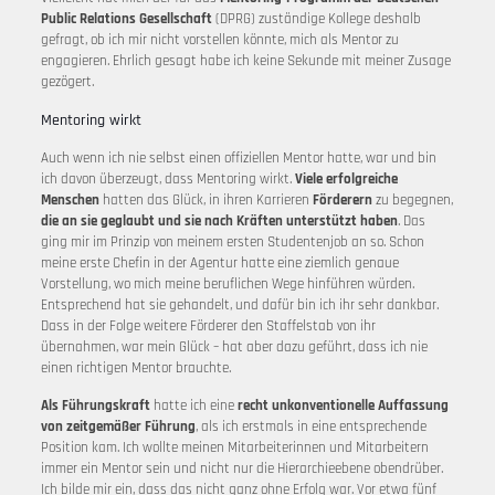
Public Relations Gesellschaft
(DPRG) zuständige Kollege deshalb
gefragt, ob ich mir nicht vorstellen könnte, mich als Mentor zu
engagieren. Ehrlich gesagt habe ich keine Sekunde mit meiner Zusage
gezögert.
Mentoring wirkt
Auch wenn ich nie selbst einen offiziellen Mentor hatte, war und bin
ich davon überzeugt, dass Mentoring wirkt.
Viele erfolgreiche
Menschen
hatten das Glück, in ihren Karrieren
Förderern
zu begegnen,
die an sie geglaubt und sie nach Kräften unterstützt haben
. Das
ging mir im Prinzip von meinem ersten Studentenjob an so. Schon
meine erste Chefin in der Agentur hatte eine ziemlich genaue
Vorstellung, wo mich meine beruflichen Wege hinführen würden.
Entsprechend hat sie gehandelt, und dafür bin ich ihr sehr dankbar.
Dass in der Folge weitere Förderer den Staffelstab von ihr
übernahmen, war mein Glück – hat aber dazu geführt, dass ich nie
einen richtigen Mentor brauchte.
Als Führungskraft
hatte ich eine
recht unkonventionelle Auffassung
von zeitgemäßer Führung
, als ich erstmals in eine entsprechende
Position kam. Ich wollte meinen Mitarbeiterinnen und Mitarbeitern
immer ein Mentor sein und nicht nur die Hierarchieebene obendrüber.
Ich bilde mir ein, dass das nicht ganz ohne Erfolg war. Vor etwa fünf