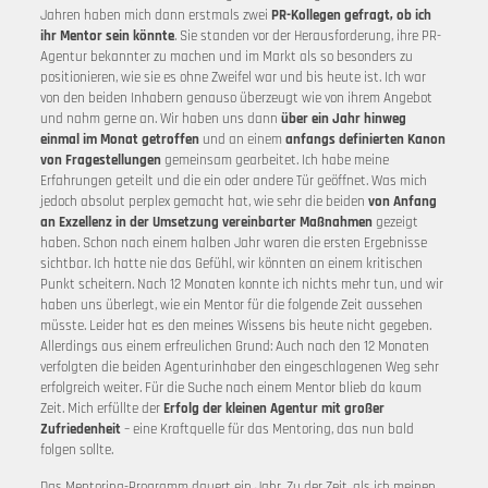
Jahren haben mich dann erstmals zwei
PR-Kollegen gefragt, ob ich
ihr Mentor sein könnte
. Sie standen vor der Herausforderung, ihre PR-
Agentur bekannter zu machen und im Markt als so besonders zu
positionieren, wie sie es ohne Zweifel war und bis heute ist. Ich war
von den beiden Inhabern genauso überzeugt wie von ihrem Angebot
und nahm gerne an. Wir haben uns dann
über ein Jahr hinweg
einmal im Monat getroffen
und an einem
anfangs definierten Kanon
von Fragestellungen
gemeinsam gearbeitet. Ich habe meine
Erfahrungen geteilt und die ein oder andere Tür geöffnet. Was mich
jedoch absolut perplex gemacht hat, wie sehr die beiden
von Anfang
an Exzellenz in der Umsetzung vereinbarter Maßnahmen
gezeigt
haben. Schon nach einem halben Jahr waren die ersten Ergebnisse
sichtbar. Ich hatte nie das Gefühl, wir könnten an einem kritischen
Punkt scheitern. Nach 12 Monaten konnte ich nichts mehr tun, und wir
haben uns überlegt, wie ein Mentor für die folgende Zeit aussehen
müsste. Leider hat es den meines Wissens bis heute nicht gegeben.
Allerdings aus einem erfreulichen Grund: Auch nach den 12 Monaten
verfolgten die beiden Agenturinhaber den eingeschlagenen Weg sehr
erfolgreich weiter. Für die Suche nach einem Mentor blieb da kaum
Zeit. Mich erfüllte der
Erfolg der kleinen Agentur mit großer
Zufriedenheit
– eine Kraftquelle für das Mentoring, das nun bald
folgen sollte.
Das Mentoring-Programm dauert ein Jahr. Zu der Zeit, als ich meinen