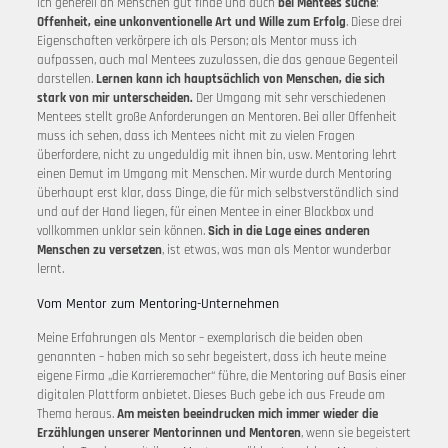
ich generell an Menschen gut finde und auch
bei Mentees suche
:
Offenheit, eine unkonventionelle Art und Wille zum Erfolg
. Diese drei
Eigenschaften verkörpere ich als Person; als Mentor muss ich
aufpassen, auch mal Mentees zuzulassen, die das genaue Gegenteil
darstellen.
Lernen kann ich hauptsächlich von Menschen, die sich
stark von mir unterscheiden.
Der Umgang mit sehr verschiedenen
Mentees stellt große Anforderungen an Mentoren. Bei aller Offenheit
muss ich sehen, dass ich Mentees nicht mit zu vielen Fragen
überfordere, nicht zu ungeduldig mit ihnen bin, usw. Mentoring lehrt
einen Demut im Umgang mit Menschen. Mir wurde durch Mentoring
überhaupt erst klar, dass Dinge, die für mich selbstverständlich sind
und auf der Hand liegen, für einen Mentee in einer Blackbox und
vollkommen unklar sein können.
Sich in die Lage eines anderen
Menschen zu versetzen
, ist etwas, was man als Mentor wunderbar
lernt.
Vom Mentor zum Mentoring-Unternehmen
Meine Erfahrungen als Mentor – exemplarisch die beiden oben
genannten – haben mich so sehr begeistert, dass ich heute meine
eigene Firma „die Karrieremacher“ führe, die Mentoring auf Basis einer
digitalen Plattform anbietet. Dieses Buch gebe ich aus Freude am
Thema heraus.
Am meisten beeindrucken mich immer wieder die
Erzählungen unserer Mentorinnen und Mentoren
, wenn sie begeistert