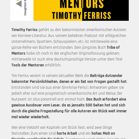
Timothy Ferriss
gehört zu den bekanntesten amerikanischen Autoren
von Karriere-Literatur. Aus seinem beliebten Podcast mit erfolgreichen
Unternehmern, Sportlern, Schauspielern, etc. ist mittlerweile eine
ganze Reihe von Büchern entstanden. Sein jüngstes Buch
Tribe of
Mentors
habe ich noch in der englischen Originalfassung gelesen;
mittlerweile ist auch eine deutschsprachige Version unter dem Titel
Tools der Mentoren
erhältlich.
Tim Ferriss vereint in seinem aktuellen Werk die
Beiträge dutzender
bekannter Persönlichkeiten, denen er ein Set von Fragen gestellt hat
.
Entstanden sind sie aus einer Sinnkrise Feriss‘; Antworten geben sie
jedoch eher auf eine pragmatisch-amerikanische Art und Weise. Der
Nutzwert ist also potentiell erst einmal hoch.
Das Buch erfordert eine
gewisse Ausdauer vom Leser, da es jenseits 500 Seiten hat und sich
durch die gleiche Fragestellung für alle Autoren ein Stück weit immer
mal wieder wiederholt.
Wer eine Vielzahl von Kapiteln am Stück liest, wird zwei Dinge
feststellen: Zum einen sind
harte Arbeit
und ein
hohes Maß an