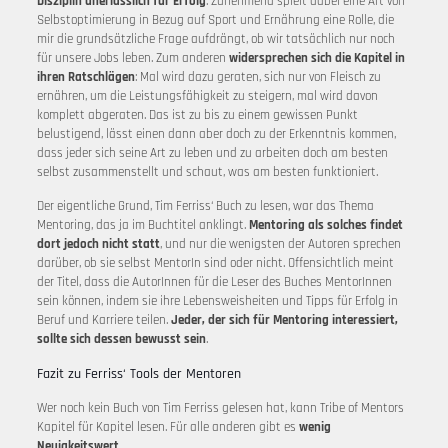
Disziplin
unerlässlich für Erfolg
. Zunehmend spielt dabei eine Art von
Selbstoptimierung in Bezug auf Sport und Ernährung eine Rolle, die
mir die grundsätzliche Frage aufdrängt, ob wir tatsächlich nur noch
für unsere Jobs leben. Zum anderen
widersprechen sich die Kapitel in
ihren Ratschlägen
: Mal wird dazu geraten, sich nur von Fleisch zu
ernähren, um die Leistungsfähigkeit zu steigern, mal wird davon
komplett abgeraten. Das ist zu bis zu einem gewissen Punkt
belustigend, lässt einen dann aber doch zu der Erkenntnis kommen,
dass jeder sich seine Art zu leben und zu arbeiten doch am besten
selbst zusammenstellt und schaut, was am besten funktioniert.
Der eigentliche Grund, Tim Ferriss‘ Buch zu lesen, war das Thema
Mentoring, das ja im Buchtitel anklingt.
Mentoring als solches findet
dort jedoch nicht statt
, und nur die wenigsten der Autoren sprechen
darüber, ob sie selbst MentorIn sind oder nicht. Offensichtlich meint
der Titel, dass die AutorInnen für die Leser des Buches MentorInnen
sein können, indem sie ihre Lebensweisheiten und Tipps für Erfolg in
Beruf und Karriere teilen.
Jeder, der sich für Mentoring interessiert,
sollte sich dessen bewusst sein
.
Fazit zu Ferriss‘ Tools der Mentoren
Wer noch kein Buch von Tim Ferriss gelesen hat, kann Tribe of Mentors
Kapitel für Kapitel lesen. Für alle anderen gibt es
wenig
Neuigkeitswert
.