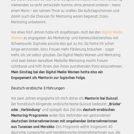
niemanden so recht entwickeln konnte, ohne jemand anderen – meist
einen Mann – von seinem Thron zu stoßen. Die Aufstiegschancen und
damit auch die Chancen für Mentoring waren begrenzt; Cross-
Mentoring unbekannt.
Vor etwa fünf Jahren habe ich angefangen, mich bei den
Digital Media
Women
zu engagieren. Als Marketing- und Kommunikationsfrau mit
Schwerpunkt Digitales passte das gut zu mir. Da hatte ich schon
lange verstanden, dass Frauen mehr Förderung brauchen – sogar
mehr, als sie selbst glauben. Die Digital Media Women und Mentoring
sind zwei Seiten derselben Medaille: Mentoring macht Frauen
sichtbarer und hilft ihnen, den ihnen zustehenden Platz einzunehmen.
Mein Einstieg bei den Digital Media Women hatte also ein
Engagement als Mentorin zur logischen Folge.
Deutsch-arabische Erfahrungen
Vor zwei Jahren engagierte ich mich daher als
Mentorin bei Ouissal
.
Der französisch klingende, arabische Name Ouissal bedeutet
„Brücke“
oder „Verbindung“
und spiegelt das Ziel des
deutsch-arabischen
Mentoring-Programms
wider: Das Verbinden von gestandenen
deutschen Unternehmerinnen mit angehenden Unternehmerinnen
aus Tunesien und Marokko
. Das Programm wählt insgesamt 40
deutsche, tunesische und marokkanische Unternehmerinnen aus, die