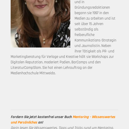
und in
Gründungsredaktionen
begann sie 1997 in den
Medien zu arbeiten und ist
seit über 15 Jahren
selbständig als
freiberufliche
Kommunikations-Strategin
und Journalistin. Neben
ihrer Tätigkeit als PR- und
Marketingberatung für Verlage und Kreative hält sie Workshops zur
Digitalen Reputation, moderiert Podien, BarCamps und den
LiteraturCampSlam. Sie hat einen Lehrauftrag an der
Medienhochschule Mittweida.
Fordern Sie jetzt kostenfrei unser Buch
Mentoring – Wissenswertes
und Persönliches
an!
Darin lesen Sie Wissenswertes, Tipps und Tricks rund um Mentoring.