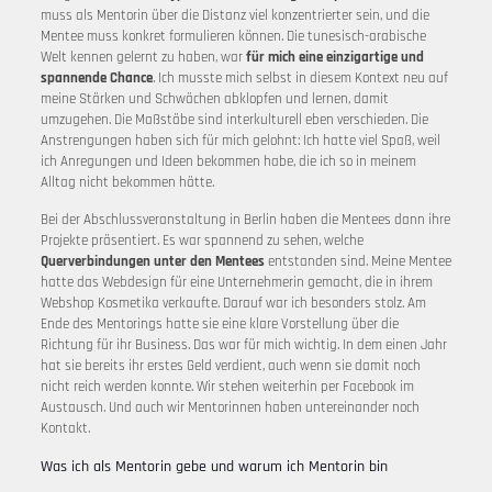
muss als Mentorin über die Distanz viel konzentrierter sein, und die
Mentee muss konkret formulieren können. Die tunesisch-arabische
Welt kennen gelernt zu haben, war
für mich eine einzigartige und
spannende Chance
. Ich musste mich selbst in diesem Kontext neu auf
meine Stärken und Schwächen abklopfen und lernen, damit
umzugehen. Die Maßstäbe sind interkulturell eben verschieden. Die
Anstrengungen haben sich für mich gelohnt: Ich hatte viel Spaß, weil
ich Anregungen und Ideen bekommen habe, die ich so in meinem
Alltag nicht bekommen hätte.
Bei der Abschlussveranstaltung in Berlin haben die Mentees dann ihre
Projekte präsentiert. Es war spannend zu sehen, welche
Querverbindungen unter den Mentees
entstanden sind. Meine Mentee
hatte das Webdesign für eine Unternehmerin gemacht, die in ihrem
Webshop Kosmetika verkaufte. Darauf war ich besonders stolz. Am
Ende des Mentorings hatte sie eine klare Vorstellung über die
Richtung für ihr Business. Das war für mich wichtig. In dem einen Jahr
hat sie bereits ihr erstes Geld verdient, auch wenn sie damit noch
nicht reich werden konnte. Wir stehen weiterhin per Facebook im
Austausch. Und auch wir Mentorinnen haben untereinander noch
Kontakt.
Was ich als Mentorin gebe und warum ich Mentorin bin