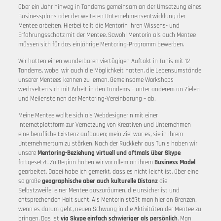
über ein Jahr hinweg in Tandems gemeinsam an der Umsetzung eines
Businessplans oder der weiteren Unternehmensentwicklung der
Mentee arbeiten. Hierbei teilt die Mentorin ihren Wissens- und
Erfahrungsschatz mit der Mentee. Sowohl Mentorin als auch Mentee
müssen sich für das einjährige Mentoring-Programm bewerben.
Wir hatten einen wunderbaren viertägigen Auftakt in Tunis mit 12
Tandems, wobei wir auch die Möglichkeit hatten, die Lebensumstände
unserer Mentees kennen zu lernen. Gemeinsame Workshops
wechselten sich mit Arbeit in den Tandems – unter anderem an Zielen
und Meilensteinen der Mentoring-Vereinbarung – ab.
Meine Mentee wollte sich als Webdesignerin mit einer
Internetplattform zur Vernetzung von Kreativen und Unternehmen
eine berufliche Existenz aufbauen; mein Ziel war es, sie in ihrem
Unternehmertum zu stärken. Nach der Rückkehr aus Tunis haben wir
unsere
Mentoring-Beziehung virtuell und oftmals über Skype
fortgesetzt. Zu Beginn haben wir vor allem an ihrem
Business Model
gearbeitet. Dabei habe ich gemerkt, dass es nicht leicht ist, über eine
so große
geographische aber auch kulturelle Distanz
die
Selbstzweifel einer Mentee auszuräumen, die unsicher ist und
entsprechenden Halt sucht. Als Mentorin stößt man hier an Grenzen,
wenn es darum geht, neuen Schwung in die Aktivitäten der Mentee zu
bringen. Das ist
via Skype einfach schwieriger als persönlich
. Man