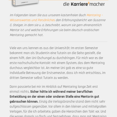
Im Folgenden lesen Sie aus unserem kostenfreien Buch
Mentoring –
Wissenswertes und Persönliches
den Erfahrungsbericht von Susanne
C. Steiger, in dem sie u. a. beschreibt, warum sie gern ehrenamtlich
Mentor ist und welche Erfahrungen sie beim deutsch-arabischen
Mentoring gemacht hat.
Viele von uns kennen es aus der Universität: Im ersten Semester
bekommt man als Studentin eine Tutorin an die Seite gestellt, die
einem hilft, den Uni-Dschungel zu durchdringen. Für mich war es der
erste nachschulische Kontakt mit einem System, das dem Mentoring
durchaus vergleichbar ist. An meiner Uni gab es eine so gute
individuelle Betreuung der Erstsemester, dass ich mich entschloss, im
dritten Semester selbst Tutorin zu werden.
Dann passierte bei mir im Hinblick auf Mentoring lange Zeit erst
einmal: nichts.
Sicher hätte ich während meiner beruflichen
Entwicklung an der einen oder anderen Stelle eine Mentorin gut
gebrauchen können.
Einzig die Verlagsbranche stand dem nicht sehr
aufgeschlossen gegenüber. Vor allem in den kleinen und mittelgroßen
Verlagen, für die ich arbeitete, gaben die Hierarchien den Takt vor. Und
die waren damals so flach und festgefahren, dass man mit Mentoring