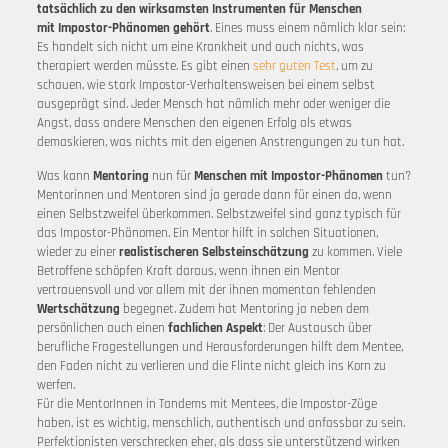
tatsächlich zu den wirksamsten Instrumenten für Menschen
mit Impostor-Phänomen gehört
. Eines muss einem nämlich klar sein:
Es handelt sich nicht um eine Krankheit und auch nichts, was
therapiert werden müsste. Es gibt einen
sehr guten Test
, um zu
schauen, wie stark Impostor-Verhaltensweisen bei einem selbst
ausgeprägt sind. Jeder Mensch hat nämlich mehr oder weniger die
Angst, dass andere Menschen den eigenen Erfolg als etwas
demaskieren, was nichts mit den eigenen Anstrengungen zu tun hat.
Was kann
Mentoring
nun für
Menschen mit Impostor-Phänomen
tun?
Mentorinnen und Mentoren sind ja gerade dann für einen da, wenn
einen Selbstzweifel überkommen. Selbstzweifel sind ganz typisch für
das Impostor-Phänomen. Ein Mentor hilft in solchen Situationen,
wieder zu einer
realistischeren Selbsteinschätzung
zu kommen. Viele
Betroffene schöpfen Kraft daraus, wenn ihnen ein Mentor
vertrauensvoll und vor allem mit der ihnen momentan fehlenden
Wertschätzung
begegnet. Zudem hat Mentoring ja neben dem
persönlichen auch einen
fachlichen Aspekt
: Der Austausch über
berufliche Fragestellungen und Herausforderungen hilft dem Mentee,
den Faden nicht zu verlieren und die Flinte nicht gleich ins Korn zu
werfen.
Für die MentorInnen in Tandems mit Mentees, die Impostor-Züge
haben, ist es wichtig, menschlich, authentisch und anfassbar zu sein.
Perfektionisten verschrecken eher, als dass sie unterstützend wirken