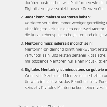
darüber austauschen will. Plattformen wie die 
Digitalisierung verschiebt unsere Grenzen über 
Jeder kann mehrere Mentoren haben!
Karrieren verlaufen immer weniger geradlinig; 
Über längere Zeit nur einen oder zwei Mentoren
die kurze Lebensphasen begleiten und einige w
Mentoring muss jederzeit möglich sein!
Mentoring-on-demand klingt merkwürdig; letzt
verfügbar sein. Das leisten seltener klassisch
mir passende Mentoren nur einen Mausklick ent
Digitales Mentoring ist mindestens so gut wie 
Wenn sich Mentor und Mentee online treffen un
Umwelteinflüsse weg: das Bemühen, trotz Parkp
sein, etc. Digitales Mentoring kann einen geschü
Nutzen wir diese Chancen!