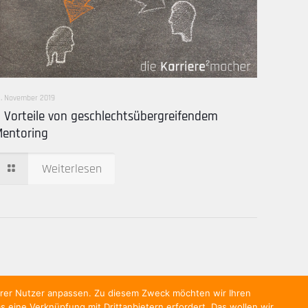
2. November 2019
 Vorteile von geschlechtsübergreifendem
Mentoring
Weiterlesen
serer Nutzer anpassen. Zu diesem Zweck möchten wir Ihren
eine Verknüpfung mit Drittanbietern erfordert. Das wollen wir