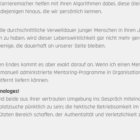
Karrieremacher helfen mit ihren Algorithmen dabei, diese Glei
diejenigen hinaus, die wir persönlich kennen.
die durchschnittliche Verweildauer junger Menschen in ihren 
 zu haben, wird dieser Lebenswirklichkeit gar nicht mehr gerec
enige, die dauerhaft an unserer Seite bleiben.
en Endes kommt es aber exakt darauf an. Wenn ich einen Ment
e, manuell administrierte Mentoring-Programme in Organisation
fernt liefern können.
analoges!
d beide aus ihrer vertrauten Umgebung ins Gespräch miteinan
latzsuche pünktlich zu sein; die hektische Betriebsamkeit i
tzten Bereich schaffen, der Authentizität und Verletzlichkeit z