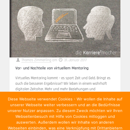
Thomas Zimmerling
am
31. Januar 2017
Vor- und Nachteile von virtuellem Mentoring
Virtuelles Mentoring kommt – es spart Zeit und Geld. Bringt es
auch die besseren Ergebnisse? Wir leben in einem wahrhaft
digitalen Zeitalter. Mehr und mehr Beziehungen und
Verbindungen werden geknüpft,
[…]
Diese Webseite verwendet Cookies - Wir wollen die Inhalte auf
unserer Webseite weiter verbessern und an die Bedürfnisse
Weiterlesen
unserer Nutzer anpassen. Zu diesem Zweck möchten wir Ihren
Webseitenbesuch mit Hilfe von Cookies mitloggen und
auswerten. Außerdem wollen wir Inhalte von anderen
Webseiten einbinden, was eine Verknüpfung mit Drittanbietern