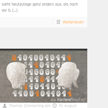
sieht heutzutage ganz anders aus, als noch
vor 5,
[…]
Weiterlesen
Thomas Zimmerling
am
15. August