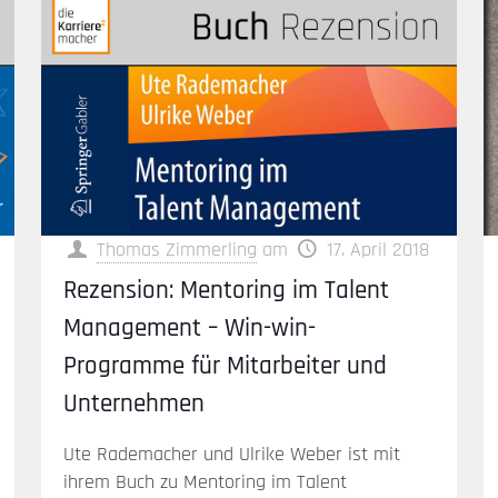
Thomas Zimmerling
am
17. April 2018
Rezension: Mentoring im Talent
Management – Win-win-
Programme für Mitarbeiter und
Unternehmen
Ute Rademacher und Ulrike Weber ist mit
ihrem Buch zu Mentoring im Talent