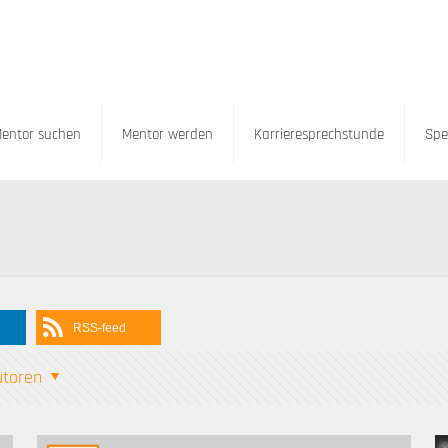
entor suchen
Mentor werden
Karrieresprechstunde
Spe
RSS-feed
utoren