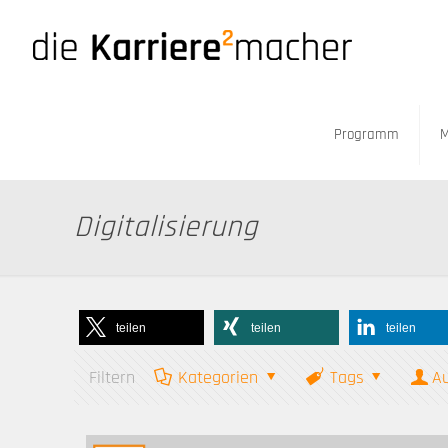
Programm
M
Digitalisierung
teilen
teilen
teilen
Filtern
Kategorien
Tags
A