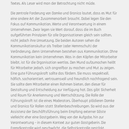
Textes. Als Leser wird man der Betrachtung nicht müde.
Die zentrale Forderung von Domke und Granica lautet, dass es Mut für
eine andere Art der Zusammenarbeit braucht. Dabei legen Sie den
Fokus auf Kommunikation, Werte und Verantwortung in einem
Unternehmen. Zwar legen sie Wert darauf, dass die im Buch
aufgeführten Prinzipien für alle Organisationen gleich sein sollten,
nicht jedoch ihre Umsetzung. Die beiden Autoren sehen die
Kommunikationskultur als Treiber (oder Hemmschuh) der
Veränderung, denn Unternehmen bestehen aus Kommunikation. Ohne
Kommunikation kein Unternehmen. Was in den Köpfen der Mitarbeiter
bleibt, ist für die Organisation wertlos. Den Mund aufzumachen heißt
für Mitarbeiter jedoch, sich angreifbar zu machen und Mut zu zeigen.
Eine gute Führungskraft sollte das fördern. Sie muss respektvoll,
höflich, sachorientiert, vertrauensvoll und freundlich nachfragend sein.
Sie sollte dem Mitarbeiter einen Rahmen bieten, den dieser für
Gestaltung und Entscheidung zur Verfügung hat. Das gibt Sicherheit
und Raum für Anerkennung und Wertschätzung. Die Rolle der
Führungskraft ist die eines Moderators. Überhaupt plädieren Domke
und Granica für Rollen statt Stellenbeschreibungen. So wird aus der
Assistenz der Geschäftsführung beim Empfang externer Gäste
vielleicht eher eine Gastgeberin. Weg von der Aufgabe, hin zur
Verantwortung – in diesem Kontext zur guten Gastgeberin. Die
Fremdkontrolle wird geschwächt, die Selbstkontrolle gestärkt.