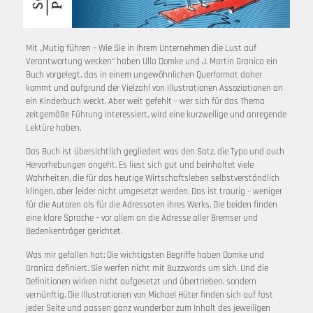
Mit „Mutig führen – Wie Sie in Ihrem Unternehmen die Lust auf
Verantwortung wecken“ haben Ulla Domke und J. Martin Granica ein
Buch vorgelegt, das in einem ungewöhnlichen Querformat daher
kommt und aufgrund der Vielzahl von Illustrationen Assoziationen an
ein Kinderbuch weckt. Aber weit gefehlt – wer sich für das Thema
zeitgemäße Führung interessiert, wird eine kurzweilige und anregende
Lektüre haben.
Das Buch ist übersichtlich gegliedert was den Satz, die Typo und auch
Hervorhebungen angeht. Es liest sich gut und beinhaltet viele
Wahrheiten, die für das heutige Wirtschaftsleben selbstverständlich
klingen, aber leider nicht umgesetzt werden. Das ist traurig – weniger
für die Autoren als für die Adressaten ihres Werks. Die beiden finden
eine klare Sprache – vor allem an die Adresse aller Bremser und
Bedenkenträger gerichtet.
Was mir gefallen hat: Die wichtigsten Begriffe haben Domke und
Granica definiert. Sie werfen nicht mit Buzzwords um sich. Und die
Definitionen wirken nicht aufgesetzt und übertrieben, sondern
vernünftig. Die Illustrationen von Michael Hüter finden sich auf fast
jeder Seite und passen ganz wunderbar zum Inhalt des jeweiligen