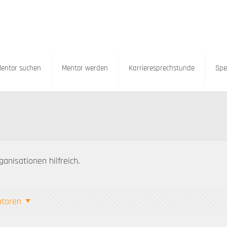
entor suchen
Mentor werden
Karrieresprechstunde
Spe
anisationen hilfreich.
utoren