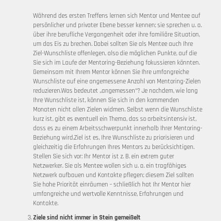
Während des ersten Treffens lernen sich Mentor und Mentee auf
persönlicher und privater Ebene besser kennen; sie sprechen u. a.
über ihre berufliche Vergangenheit oder ihre familiäre Situation,
um das Eis zu brechen. Dabei sollten Sie als Mentee auch Ihre
Ziel-Wunschliste offenlegen, also die möglichen Punkte, auf die
Sie sich im Laufe der Mentoring-Beziehung fokussieren könnten.
Gemeinsam mit Ihrem Mentor können Sie Ihre umfangreiche
Wunschliste auf eine angemessene Anzahl von Mentoring-Zielen
reduzieren.Was bedeutet „angemessen“? Je nachdem, wie lang
Ihre Wunschliste ist, können Sie sich in den kommenden
Monaten nicht allen Zielen widmen. Selbst wenn die Wunschliste
kurz ist, gibt es eventuell ein Thema, das so arbeitsintensiv ist,
dass es zu einem Arbeitsschwerpunkt innerhalb Ihrer Mentoring-
Beziehung wird.Ziel ist es, Ihre Wunschliste zu priorisieren und
gleichzeitig die Erfahrungen Ihres Mentors zu berücksichtigen.
Stellen Sie sich vor: Ihr Mentor ist z. B. ein extrem guter
Netzwerker. Sie als Mentee wollen sich u. a. ein tragfähiges
Netzwerk aufbauen und Kontakte pflegen; diesem Ziel sollten
Sie hohe Priorität einräumen – schließlich hat Ihr Mentor hier
umfangreiche und wertvolle Kenntnisse, Erfahrungen und
Kontakte.
Ziele sind nicht immer in Stein gemeißelt