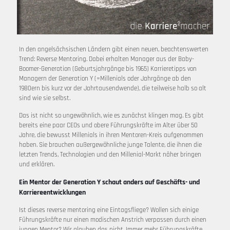
In den angelsächsischen Ländern gibt einen neuen, beachtenswerten
Trend: Reverse Mentoring. Dabei erhalten Manager aus der Baby-
Boomer-Generation (Geburtsjahrgänge bis 1965) Karrieretipps von
Managern der Generation Y (=Millenials oder Jahrgänge ab den
1980ern bis kurz vor der Jahrtausendwende), die teilweise halb so alt
sind wie sie selbst.
Das ist nicht so ungewöhnlich, wie es zunächst klingen mag. Es gibt
bereits eine paar CEOs und obere Führungskräfte im Alter über 50
Jahre, die bewusst Millenials in ihren Mentoren-Kreis aufgenommen
haben. Sie brauchen außergewöhnliche junge Talente, die ihnen die
letzten Trends, Technologien und den Millenial-Markt näher bringen
und erklären.
Ein Mentor der Generation Y schaut anders auf Geschäfts- und
Karriereentwicklungen
Ist dieses reverse mentoring eine Eintagsfliege? Wollen sich einige
Führungskräfte nur einen modischen Anstrich verpassen durch einen
jungen Mentor? Wir glauben das nicht. Immer mehr Führungskräfte