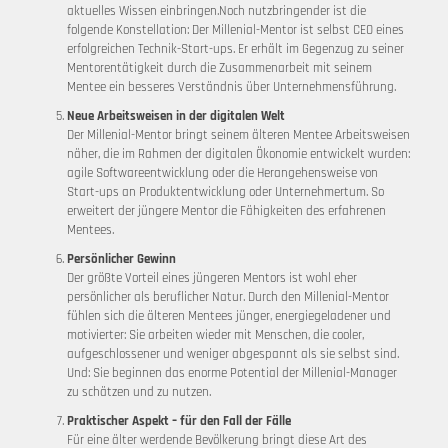
aktuelles Wissen einbringen.Noch nutzbringender ist die
folgende Konstellation: Der Millenial-Mentor ist selbst CEO eines
erfolgreichen Technik-Start-ups. Er erhält im Gegenzug zu seiner
Mentorentätigkeit durch die Zusammenarbeit mit seinem
Mentee ein besseres Verständnis über Unternehmensführung.
Neue Arbeitsweisen in der digitalen Welt
Der Millenial-Mentor bringt seinem älteren Mentee Arbeitsweisen
näher, die im Rahmen der digitalen Ökonomie entwickelt wurden:
agile Softwareentwicklung oder die Herangehensweise von
Start-ups an Produktentwicklung oder Unternehmertum. So
erweitert der jüngere Mentor die Fähigkeiten des erfahrenen
Mentees.
Persönlicher Gewinn
Der größte Vorteil eines jüngeren Mentors ist wohl eher
persönlicher als beruflicher Natur. Durch den Millenial-Mentor
fühlen sich die älteren Mentees jünger, energiegeladener und
motivierter: Sie arbeiten wieder mit Menschen, die cooler,
aufgeschlossener und weniger abgespannt als sie selbst sind.
Und: Sie beginnen das enorme Potential der Millenial-Manager
zu schätzen und zu nutzen.
Praktischer Aspekt – für den Fall der Fälle
Für eine älter werdende Bevölkerung bringt diese Art des