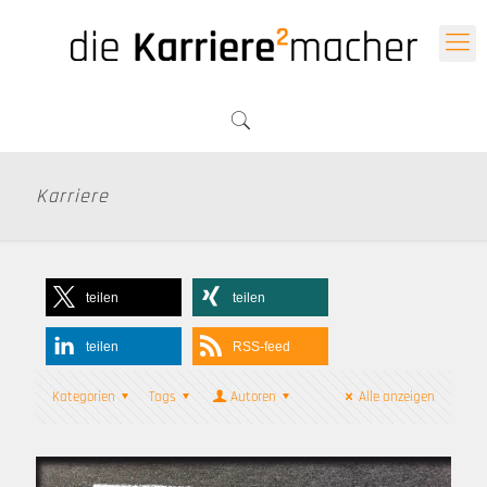
Karriere
teilen
teilen
teilen
RSS-feed
Kategorien
Tags
Autoren
Alle anzeigen