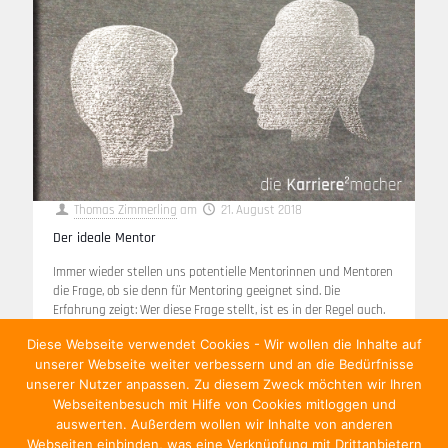
Thomas Zimmerling
am
21. August 2018
Der ideale Mentor
Immer wieder stellen uns potentielle Mentorinnen und Mentoren
die Frage, ob sie denn für Mentoring geeignet sind. Die
Erfahrung zeigt: Wer diese Frage stellt, ist es in der Regel auch.
[…]
Diese Webseite verwendet Cookies - Wir wollen die Inhalte auf
unserer Webseite weiter verbessern und an die Bedürfnisse
Weiterlesen
unserer Nutzer anpassen. Zu diesem Zweck möchten wir Ihren
Webseitenbesuch mit Hilfe von Cookies mitloggen und
auswerten. Außerdem wollen wir Inhalte von anderen
Webseiten einbinden, was eine Verknüpfung mit Drittanbietern