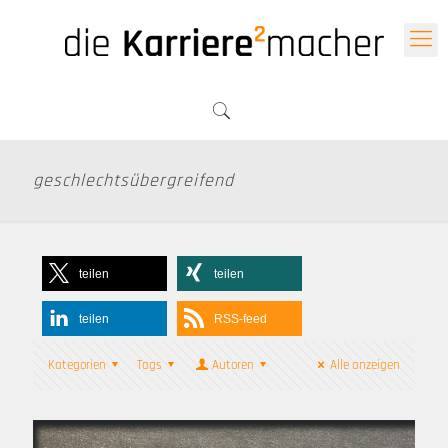
geschlechtsübergreifend
teilen
teilen
teilen
RSS-feed
Kategorien
Tags
Autoren
Alle anzeigen