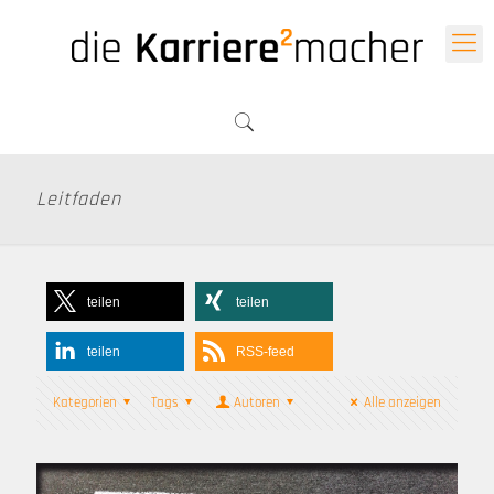
Leitfaden
teilen
teilen
teilen
RSS-feed
Kategorien
Tags
Autoren
Alle anzeigen