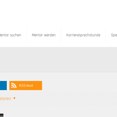
entor suchen
Mentor werden
Karrieresprechstunde
Spe
RSS-feed
utoren