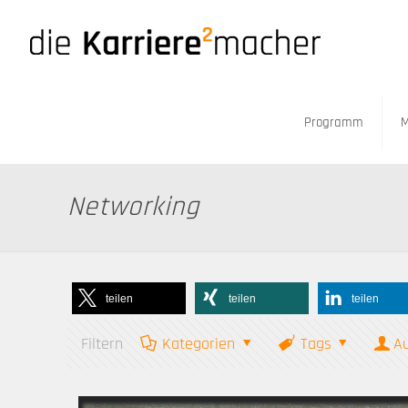
Programm
M
Networking
teilen
teilen
teilen
Filtern
Kategorien
Tags
A