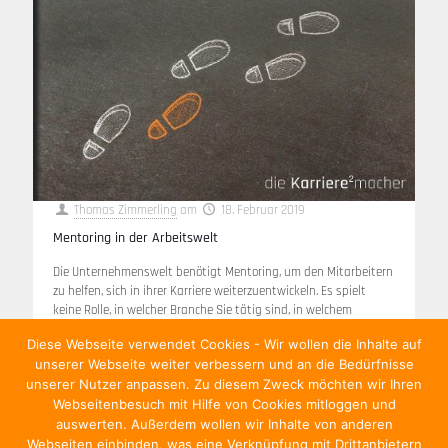
Thomas Zimmerling
am
18. Februar 2019
Mentoring in der Arbeitswelt
Die Unternehmenswelt benötigt Mentoring, um den Mitarbeitern
zu helfen, sich in ihrer Karriere weiterzuentwickeln. Es spielt
keine Rolle, in welcher Branche Sie tätig sind, in welchem
Stadium Sie sich in
[…]
Diese Webseite verwendet Cookies - Wir wollen die Inhalte auf
unserer Webseite weiter verbessern und an die Bedürfnisse
Weiterlesen
unserer Nutzer anpassen. Zu diesem Zweck möchten wir Ihren
Webseitenbesuch mit Hilfe von Cookies mitloggen und
auswerten. Außerdem wollen wir Inhalte von anderen
Webseiten einbinden, was eine Verknüpfung mit Drittanbietern