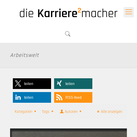
Arbeitswelt
teilen
teilen
teilen
RSS-feed
Kategorien
Tags
Autoren
Alle anzeigen