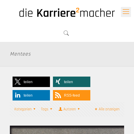
Mentees
teilen
teilen
teilen
RSS-feed
Kategorien
Tags
Autoren
Alle anzeigen