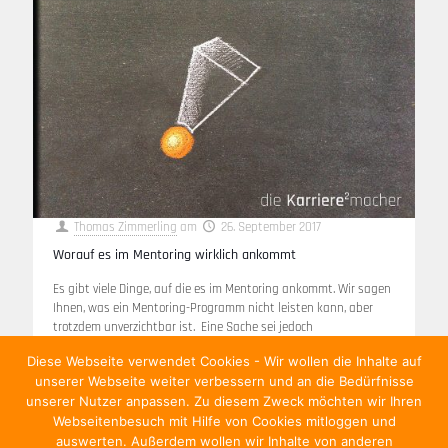
Thomas Zimmerling
am
26. September 2017
Worauf es im Mentoring wirklich ankommt
Es gibt viele Dinge, auf die es im Mentoring ankommt. Wir sagen
Ihnen, was ein Mentoring-Programm nicht leisten kann, aber
trotzdem unverzichtbar ist. Eine Sache sei jedoch
vorausgeschickt: Die besten Führungskräfte und Mentoren
[…]
Diese Webseite verwendet Cookies - Wir wollen die Inhalte auf
unserer Webseite weiter verbessern und an die Bedürfnisse
Weiterlesen
unserer Nutzer anpassen. Zu diesem Zweck möchten wir Ihren
Webseitenbesuch mit Hilfe von Cookies mitloggen und
auswerten. Außerdem wollen wir Inhalte von anderen