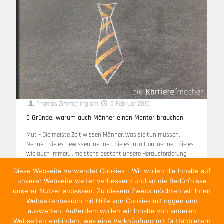
Thomas Zimmerling
am
5. Februar 2019
5 Gründe, warum auch Männer einen Mentor brauchen
Mut – Die meiste Zeit wissen Männer, was sie tun müssen.
Nennen Sie es Gewissen, nennen Sie es Intuition, nennen Sie es
wie auch immer…. meistens besteht unsere Herausforderung
nicht
[…]
Diese Webseite verwendet Cookies - Wir wollen die Inhalte auf
unserer Webseite weiter verbessern und an die Bedürfnisse
Weiterlesen
unserer Nutzer anpassen. Zu diesem Zweck möchten wir Ihren
Webseitenbesuch mit Hilfe von Cookies mitloggen und
auswerten. Außerdem wollen wir Inhalte von anderen
Webseiten einbinden, was eine Verknüpfung mit Drittanbietern