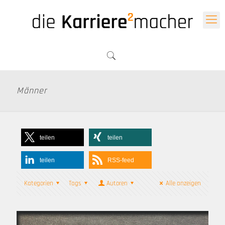
Männer
teilen
teilen
teilen
RSS-feed
Kategorien
Tags
Autoren
Alle anzeigen