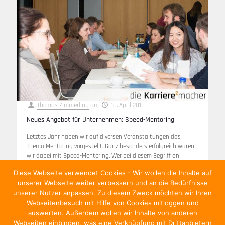
Thomas Zimmerling
am
10. April 2018
Neues Angebot für Unternehmen: Speed-Mentoring
Letztes Jahr haben wir auf diversen Veranstaltungen das
Thema Mentoring vorgestellt. Ganz besonders erfolgreich waren
wir dabei mit Speed-Mentoring. Wer bei diesem Begriff an
Speed-Dating denkt, liegt gar nicht so
[…]
Diese Webseite verwendet Cookies - Wir wollen die Inhalte auf
unserer Webseite weiter verbessern und an die Bedürfnisse
Weiterlesen
unserer Nutzer anpassen. Zu diesem Zweck möchten wir Ihren
Webseitenbesuch mit Hilfe von Cookies mitloggen und
auswerten. Außerdem wollen wir Inhalte von anderen
Webseiten einbinden, was eine Verknüpfung mit Drittanbietern