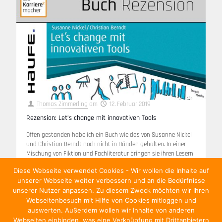
Thomas Zimmerling
am
12. Februar 2019
Rezension: Let’s change mit innovativen Tools
Offen gestanden habe ich ein Buch wie das von Susanne Nickel
und Christian Berndt noch nicht in Händen gehalten. In einer
Mischung von Fiktion und Fachliteratur bringen sie ihren Lesern
[…]
Diese Webseite verwendet Cookies - Wir wollen die Inhalte auf
unserer Webseite weiter verbessern und an die Bedürfnisse
Weiterlesen
unserer Nutzer anpassen. Zu diesem Zweck möchten wir Ihren
Webseitenbesuch mit Hilfe von Cookies mitloggen und
auswerten. Außerdem wollen wir Inhalte von anderen
Webseiten einbinden, was eine Verknüpfung mit Drittanbietern