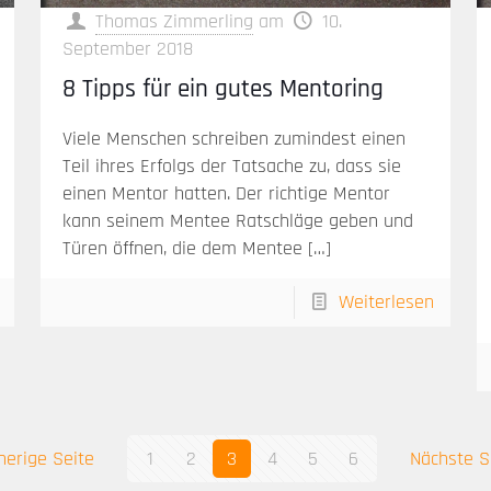
Thomas Zimmerling
am
10.
September 2018
8 Tipps für ein gutes Mentoring
Viele Menschen schreiben zumindest einen
Teil ihres Erfolgs der Tatsache zu, dass sie
einen Mentor hatten. Der richtige Mentor
kann seinem Mentee Ratschläge geben und
Türen öffnen, die dem Mentee
[…]
Weiterlesen
herige Seite
1
2
3
4
5
6
Nächste S