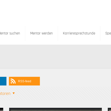
entor suchen
Mentor werden
Karrieresprechstunde
Spe
RSS-feed
utoren