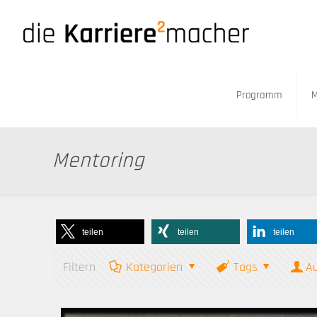
Programm
M
Mentoring
teilen
teilen
teilen
Filtern
Kategorien
Tags
A