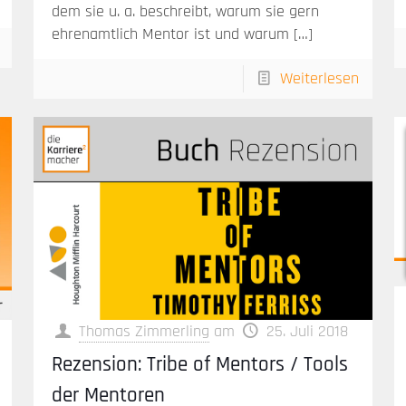
dem sie u. a. beschreibt, warum sie gern
ehrenamtlich Mentor ist und warum
[…]
Weiterlesen
Thomas Zimmerling
am
25. Juli 2018
Rezension: Tribe of Mentors / Tools
der Mentoren