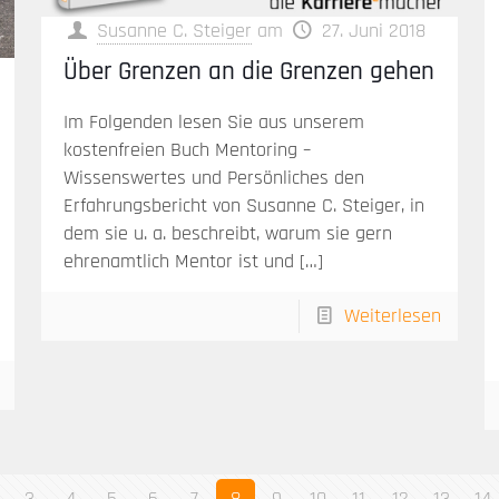
Susanne C. Steiger
am
27. Juni 2018
Über Grenzen an die Grenzen gehen
Im Folgenden lesen Sie aus unserem
kostenfreien Buch Mentoring –
Wissenswertes und Persönliches den
Erfahrungsbericht von Susanne C. Steiger, in
dem sie u. a. beschreibt, warum sie gern
ehrenamtlich Mentor ist und
[…]
Weiterlesen
3
4
5
6
7
8
9
10
11
12
13
14